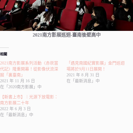
2021南方影展巡迴-臺南後壁高中
相關
2021南方影展系列活動〈赤崁當
「遇見南國紀實影展」金門巡迴
代記〉隆重開幕！從影像伏流深
場將於9月11日展開！
掘「裏臺南」
2021 年 8 月 31 日
2021 年 11 月 16 日
在「最新消息」中
在「2020南方影展」中
【新書上市】︱光源下放電影：
南方影展二十年
2022 年 6 月 3 日
在「最新消息」中