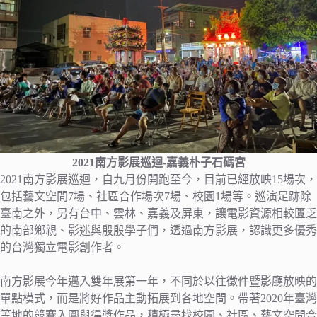
2021南方影展巡迴-嘉義朴子石碼宮
2021南方影展巡迴，自九月份開跑至今，目前已經放映15場次，
包括藝文空間7場、社區合作場次7場、校園1場等。巡演足跡除
臺南之外，另有台中、雲林、嘉義及屏東，讓電影資源相較匱乏
的南部鄉親、影迷與殷殷學子們，透過南方影展，認識更多優秀
的台灣獨立電影創作者。
南方影展今年邁入雙年展第一年，不同於以往徵件暨影廳放映的
單點模式，而是將好作品主動拓展到各地空間。帶著2020年臺灣
等地的競賽入圍與得獎作品，積極尋找校園、社區、藝文空間合