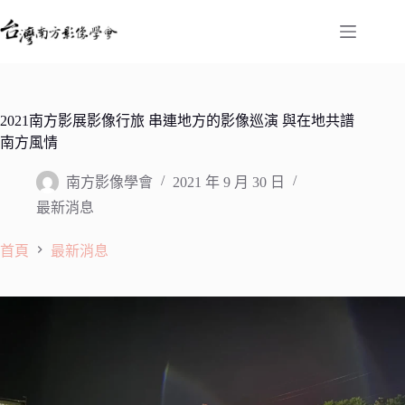
跳
至
主
要
內
容
2021南方影展影像行旅 串連地方的影像巡演 與在地共譜
南方風情
南方影像學會
2021 年 9 月 30 日
最新消息
首頁
最新消息