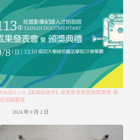
9/8(日)13:10【家鄉紀錄手】成果發表會暨頒獎典禮~歡
迎蒞臨觀賞
2024 年 9 月 2 日