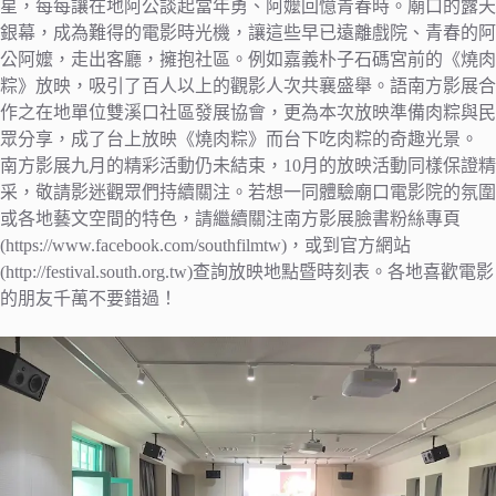
星，每每讓在地阿公談起當年勇、阿嬤回憶青春時。廟口的露天
銀幕，成為難得的電影時光機，讓這些早已遠離戲院、青春的阿
公阿嬤，走出客廳，擁抱社區。例如嘉義朴子石碼宮前的《燒肉
粽》放映，吸引了百人以上的觀影人次共襄盛舉。語南方影展合
作之在地單位雙溪口社區發展協會，更為本次放映準備肉粽與民
眾分享，成了台上放映《燒肉粽》而台下吃肉粽的奇趣光景。
南方影展九月的精彩活動仍未結束，10月的放映活動同樣保證精
采，敬請影迷觀眾們持續關注。若想一同體驗廟口電影院的氛圍
或各地藝文空間的特色，請繼續關注南方影展臉書粉絲專頁
(https://www.facebook.com/southfilmtw)，或到官方網站
(http://festival.south.org.tw)查詢放映地點暨時刻表。各地喜歡電影
的朋友千萬不要錯過！