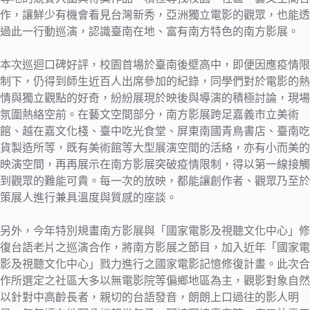
作，讓鮮少有機會看見台灣新秀，亞洲獨立電影的觀眾，也能透
過此一行動巡演，認識臺南在地、富有南方特色的南方影展。
本次巡迴口碑好評，校園首場於臺南後壁高中，即便因應疫情限
制下，仍得到師生近百人出席參加的紀錄，同學們對於電影的熱
情與獨立觀點的好奇，紛紛展現於映後與導演的積極討論，現場
氛圍熱絡空前。在藝文空間部分，南方影展跨足嘉義市立美術
館、越在嘉文化棧、臺中吃光食堂、屏東南國青鳥書店、臺南吃
貨製造所等，既有美術館等大型展演空間的活絡，亦有小而美的
映演空間，再再展示在南方影展突破疫情限制，得以第一線接觸
到觀眾的難能可貴。每一次的放映，都能讓創作者、觀眾乃至於
策展人進行兼具溫度與質感的座談。
另外，今年特別規畫南方影展與「國家電影及視聽文化中心」修
復台語老片之巡演合作，將南方影展之節目，加入近年「國家電
影及視聽文化中心」戮力進行之國家電影記憶修復計畫。此次合
作所選定之社區大多以無電影院等偏鄉地區為主，觀影對象自然
以針對中高齡長者，親切的台語發音，朗朗上口過往的影人明