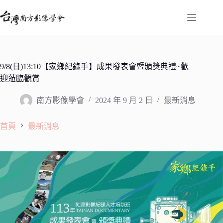
跳
至
主
要
內
容
9/8(日)13:10【家鄉紀錄手】成果發表會暨頒獎典禮~歡
迎蒞臨觀賞
南方影像學會
2024 年 9 月 2 日
最新消息
首頁
最新消息