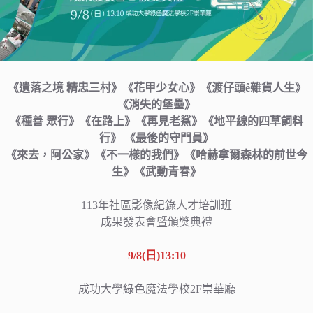
《遺落之境 精忠三村》《花甲少女心》《渡仔頭ê雜貨人生》
《消失的堡壘》
《種善 眾行》《在路上》《再見老鯊》《地平線的四草飼料
行》 《最後的守門員》
《來去，阿公家》《不一樣的我們》《哈赫拿爾森林的前世今
生》《武動青春》
113年社區影像紀錄人才培訓班
成果發表會暨頒獎典禮
9/8(日)13:10
成功大學綠色魔法學校2F崇華廳